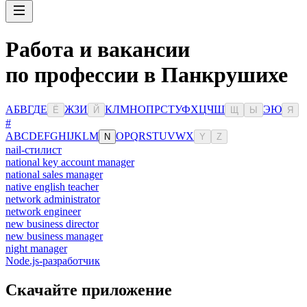
Работа и вакансии
по профессии в Панкрушихе
А
Б
В
Г
Д
Е
Ж
З
И
К
Л
М
Н
О
П
Р
С
Т
У
Ф
Х
Ц
Ч
Ш
Э
Ю
Ё
Й
Щ
Ы
Я
#
A
B
C
D
E
F
G
H
I
J
K
L
M
O
P
Q
R
S
T
U
V
W
X
N
Y
Z
nail-стилист
national key account manager
national sales manager
native english teacher
network administrator
network engineer
new business director
new business manager
night manager
Node.js-разработчик
Скачайте приложение