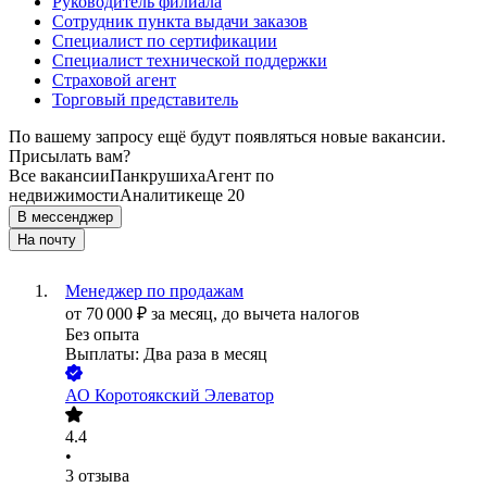
Руководитель филиала
Сотрудник пункта выдачи заказов
Специалист по сертификации
Специалист технической поддержки
Страховой агент
Торговый представитель
По вашему запросу ещё будут появляться новые вакансии.
Присылать вам?
Все вакансии
Панкрушиха
Агент по
недвижимости
Аналитик
еще 20
В мессенджер
На почту
Менеджер по продажам
от
70 000
₽
за месяц,
до вычета налогов
Без опыта
Выплаты: Два раза в месяц
АО
Коротоякский Элеватор
4.4
•
3
отзыва