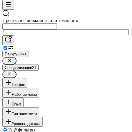
Профессия, должность или компания
Панкрушиха
Специализации
21
График
Рабочие часы
Опыт
Тип занятости
Уровень дохода
Ещё фильтры