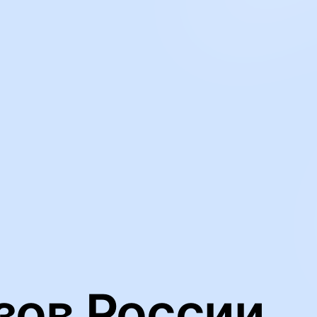
ьную работу нашего веб-сайта и анализировать сетевой трафик
йлов cookie
зов России