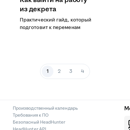
Как выйти на работу
из декрета
Практический гайд, который
подготовит к переменам
1
2
3
4
М
Производственный календарь
Требования к ПО
Безопасный HeadHunter
HeadHunter API