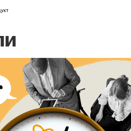
укт
ли