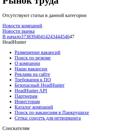
Рынок труда
Отсутствуют статьи в данной категории
Новости компаний
Новости рынка
В начало
37
38
39
40
41
42
43
44
45
46
47
HeadHunter
Размещение вакансий
Поиск по резюме
О компании
Наши вакансии
Реклама на сайте
Требования к ПО
Безопасный HeadHunter
HeadHunter API
Партнерам
Инвесторам
Каталог компаний
Поиск по вакансиям в Панкрушихе
Сетка: соцсеть для нетворкинга
Соискателям